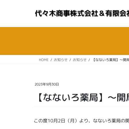
コ
ナ
ン
ビ
テ
ゲ
ン
ー
ツ
シ
へ
ョ
ス
ン
キ
に
ッ
移
HOME
お知らせ
お知らせ
【なないろ薬局】～開
プ
動
2023年9月30日
【なないろ薬局】～開
この度10月2日（月）より、なないろ薬局の