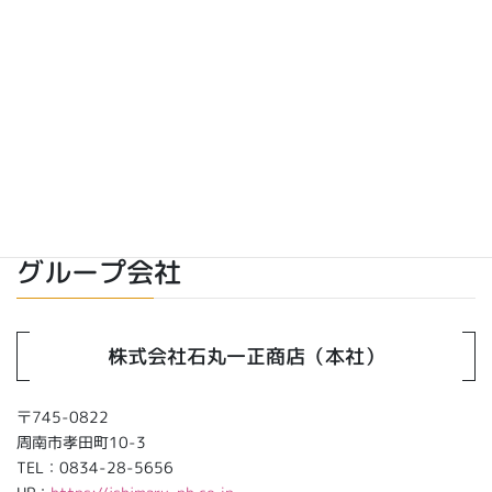
代表取締役 山本 晃之（代々木商事有限会社兼任）
役員
取締役 冨永佳敬 薬剤師
資本金
500万円
従業員数
6名（薬剤師3名 事務員3名）
店舗数
１店舗
グループ会社
株式会社石丸一正商店（本社）
〒745-0822
周南市孝田町10-3
TEL：0834-28-5656