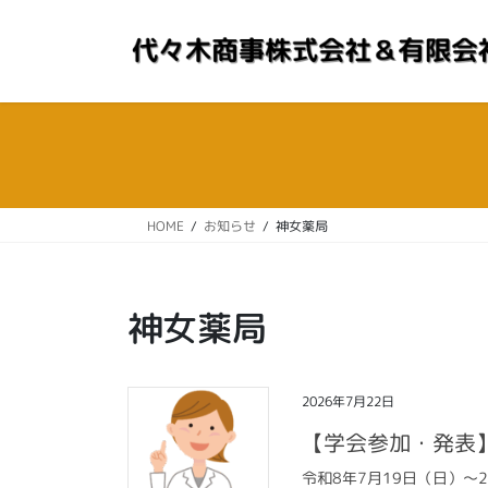
コ
ナ
ン
ビ
テ
ゲ
ン
ー
ツ
シ
へ
ョ
ス
ン
キ
に
ッ
移
HOME
お知らせ
神女薬局
プ
動
神女薬局
2026年7月22日
【学会参加・発表
令和8年7月19日（日）