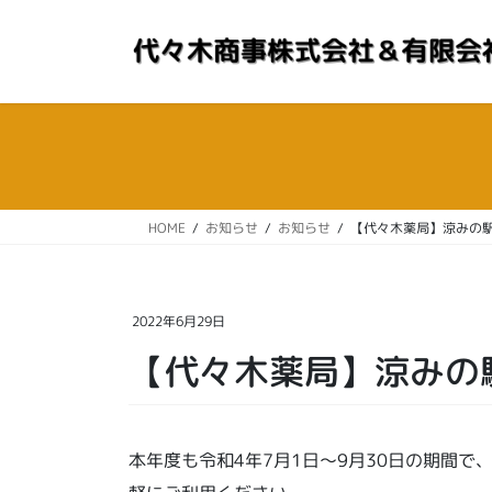
コ
ナ
ン
ビ
テ
ゲ
ン
ー
ツ
シ
へ
ョ
ス
ン
キ
に
ッ
移
HOME
お知らせ
お知らせ
【代々木薬局】涼みの
プ
動
2022年6月29日
【代々木薬局】涼みの
本年度も令和4年7月1日～9月30日の期間