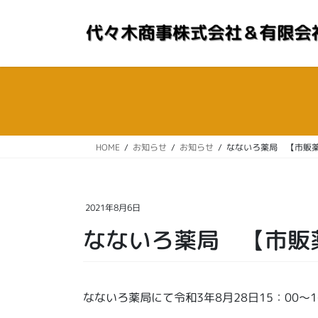
コ
ナ
ン
ビ
テ
ゲ
ン
ー
ツ
シ
へ
ョ
ス
ン
キ
に
ッ
移
HOME
お知らせ
お知らせ
なないろ薬局 【市販
プ
動
2021年8月6日
なないろ薬局 【市販
なないろ薬局にて令和3年8月28日15：00～1